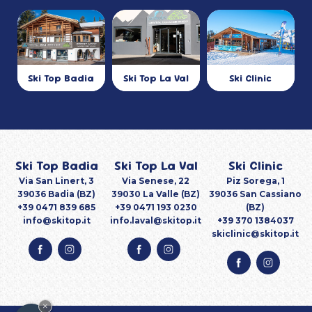
Ski Top La Val
Ski Clinic
Ski Top Badia
Ski Top Badia
Ski Top La Val
Ski Clinic
Via San Linert, 3
Via Senese, 22
Piz Sorega, 1
39036 Badia (BZ)
39030 La Valle (BZ)
39036 San Cassiano
+39 0471 839 685
+39 0471 193 0230
(BZ)
info@skitop.it
info.laval@skitop.it
+39 370 1384037
skiclinic@skitop.it
×